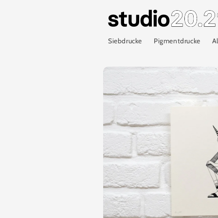
Direkt
zum
Inhalt
Siebdrucke
Pigmentdrucke
A
Zu
Produktinformationen
springen