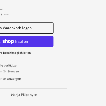
rhöhe
ie
ESTAND
enge
ür
ternzeichen
en Warenkorb legen
arija
iliponyte
re Bezahlmöglichkeiten
rie
verfügbar
 in 24 Stunden
onen anzeigen
Marija Piliponyte