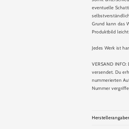
eventuelle Schatt
selbstverständlic
Grund kann das W
Produktbild leich
Jedes Werk ist h
VERSAND INFO: Da
versendet. Du erhä
nummerierten Aufl
Nummer vergriffen
Herstellerangabe