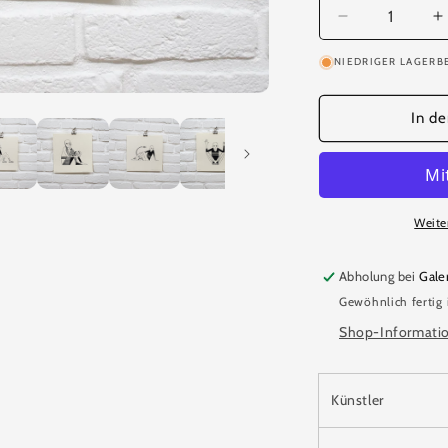
Verringere
E
die
d
NIEDRIGER LAGERB
Menge
M
für
f
Sternzeichen
S
In d
-
-
Marija
M
Piliponyte
P
Weite
Abholung bei
Gale
Gewöhnlich fertig
Shop-Informati
Künstler