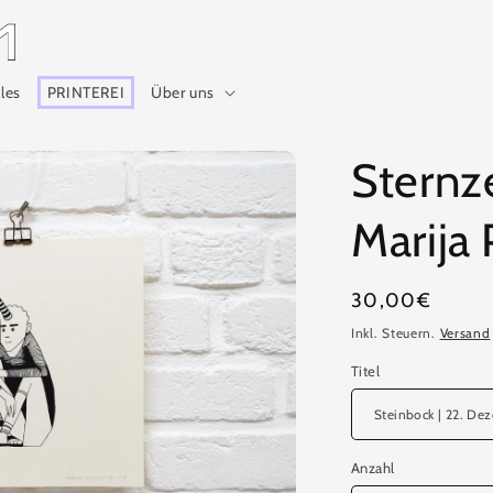
lles
PRINTEREI
Über uns
Sternz
Marija 
Normaler
30,00€
Preis
Inkl. Steuern.
Versand
Titel
Anzahl
Anzahl