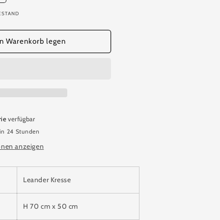
ie
ESTAND
enge
ür
eander
en Warenkorb legen
resse
us
er
appe
n
alkar
rie
verfügbar
 in 24 Stunden
onen anzeigen
Leander Kresse
H 70 cm x 50 cm