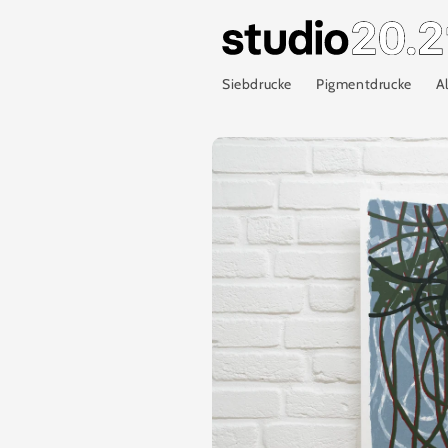
Direkt
zum
Inhalt
Siebdrucke
Pigmentdrucke
A
Zu
Produktinformationen
springen