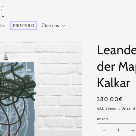
lles
PRINTEREI
Über uns
Leande
der Ma
Kalkar
Normaler
380,00€
Preis
Inkl. Steuern.
Versand
Anzahl
Anzahl
Verringere
E