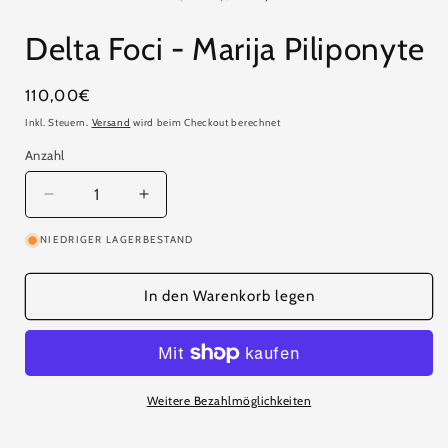
Modal
öffnen
ö
Delta Foci - Marija Piliponyte
Normaler
110,00€
Preis
Inkl. Steuern.
Versand
wird beim Checkout berechnet
Anzahl
Anzahl
Verringere
Erhöhe
die
die
NIEDRIGER LAGERBESTAND
Menge
Menge
für
für
Delta
Delta
In den Warenkorb legen
Foci
Foci
-
-
Marija
Marija
Piliponyte
Piliponyte
Weitere Bezahlmöglichkeiten