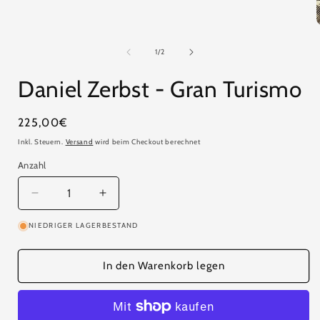
Medien
1
in
Modal
öffnen
i
von
1
/
2
ö
Daniel Zerbst - Gran Turismo
Normaler
225,00€
Preis
Inkl. Steuern.
Versand
wird beim Checkout berechnet
Anzahl
Anzahl
Verringere
Erhöhe
die
die
NIEDRIGER LAGERBESTAND
Menge
Menge
für
für
Daniel
Daniel
In den Warenkorb legen
Zerbst
Zerbst
-
-
Gran
Gran
Turismo
Turismo